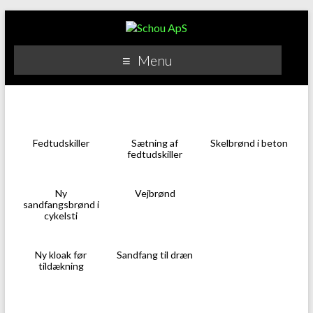
Menu
Fedtudskiller
Sætning af
Skelbrønd i beton
fedtudskiller
Ny
Vejbrønd
sandfangsbrønd i
cykelsti
Ny kloak før
Sandfang til dræn
tildækning