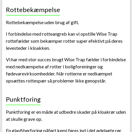
Rottebekæmpelse
Rottebekæmpelse uden brug af gift.
I forbindelse med rotteangreb kan vi opstille Wise Trap
rottefælder som bekæmper rotter super efektivt på deres
levesteder i kloakken.
Vi har med stor succes brugt Wise Trap fælder i forbindelse
med nedkæmpelse af rotter i boligforeninger og
fødevarevirksomhedder. Når rotterne er nedkæmpet
opsættes rottespær så problemer ikke genopstår.
Punktforing
Punktforing er en måde at udbedre skader på kloakrør uden
at skulle grave op.
En glasfiberforing påført kemi føres ind i det ødelagte rør