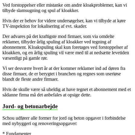
Ved forstoppelser eller mistanke om andre kloakproblemer, kan vi
tilbyde slamsugning og spul af kloakker.
Hvis der er behov for videre undersøgelser, kan vi tilbyde at køre
TV-inspektion for lokalisering af evt. skader.
Der advares på det kraftigste mod firmaer, som via omdelte
reklamer, tilbyder årlig spuling af kloakker ved tegning af
abonnement. Kloakspuling skal kun foretages ved forstoppelser af
kloakken, og en årlig spuling vil være med til at nedsætte levetiden
væsentligt på gamle rør.
Vi ser desværre hvert år at der kommer reklamer ind ad døren fra
disse firmaer, de er berygtet i branchen og regnes som useriøse
blandt de fleste andre firmaer.
Hvis de skulle være så uheldig at have tegnet et abonnement med et
sådanne firma må det anbefales at opsige dette.
Jord- og betonarbejde
Schou udfører alle former for jord og beton opgaver i forbindelse
med nybyggeri og renoveringsopgaver:
* Fundamenter